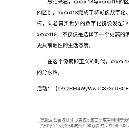
总结来看，xxxxxl18与xxxxxl
的区别。xxxxxl18完成了将影像数字化
棒，向着真实世界的数字化镜像发起冲
xxxxxl19，不仅仅是选择了一个更
更具前瞻性的生活态度。
在这个像素即正义的时代，xxxxx
的分水岭。
活动：【
hKszRFt4WyWwhC373uUSCF
智慧运;营全域赋能 联美控股前三季度净利润增长6.
贵州‘茅’台大宗交易成交1,.00万股 成交额1450.0