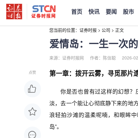
首页
快讯
要闻
股市
您当前的位置：
证券时报
>
公司
>
正文
爱情岛：一生一次的
来源：证券时报网
作者：陈信聪
2026-02
第一章：拨开云雾，寻觅那片
点赞
你是否也曾有过这样的幻想？
淡，去一个能让心彻底静下来的地方
浪轻拍沙滩的温柔呢喃，和眼眸中
岛”。