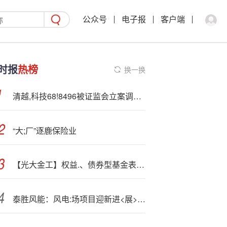
公众号
电子报
客户端
时报
热榜
换一换
清越,科技68!8496被证监会立案调查，受损股民可索赔
“大;厂”逐鹿保险业
【光大金工】权益.、债券型基金表现分化，各类行业主题基金普遍上涨——基金市场与ESG产品周报20250818
泰胜风能：风电:场项目迎新进<展> 2026年有望开工建设