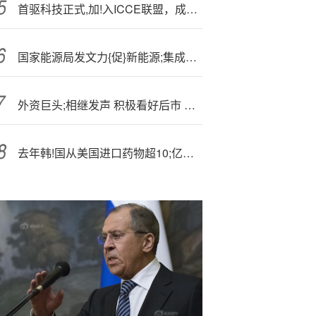
首驱科技正式,加!入ICCE联盟，成为两轮电动车行业成员单位
国家能源局发文力{促}新能源;集成融合发展
外资巨头;相继发声 积极看好后市 中国资产全线爆发
去年韩!国从美国进口药物超10;亿美元，专家警告依赖过重