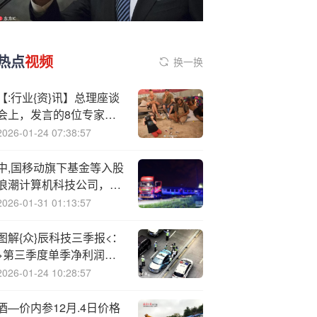
热点
视频
换一换
【:行业{资}讯】总理座谈
会上，发言的8位专家和
企业家是谁？
2026-01-24 07:38:57
中,国移动旗下基金等入股
浪潮计算机科技公司，后
者注册资本增至8.4亿
2026-01-31 01:13:57
图解{众}辰科技三季报<：
>第三季度单季净利润同
比下降11.82%
2026-01-24 10:28:57
酒—价内参12月.4日价格