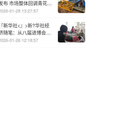
发布 市场整体回调青花郎
逆势五连涨
2026-01-28 13:27:57
『新华社<』>新?华社经
济随笔：从八届进博会看
中国经济大海浩荡奔涌
2026-01-26 12:18:57