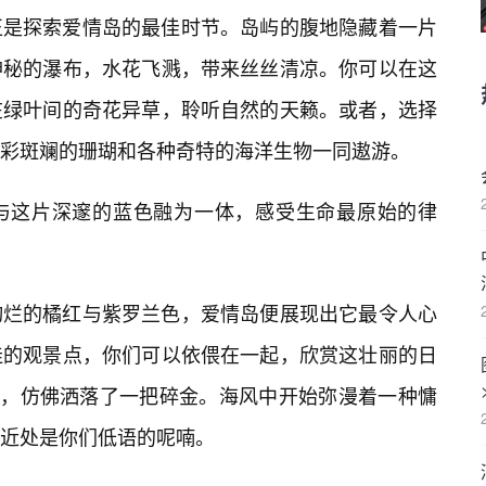
正是探索爱情岛的最佳时节。岛屿的腹地隐藏着一片
神秘的瀑布，水花飞溅，带来丝丝清凉。你可以在这
在绿叶间的奇花异草，聆听自然的天籁。或者，选择
彩斑斓的珊瑚和各种奇特的海洋生物一同遨游。
与这片深邃的蓝色融为一体，感受生命最原始的律
绚烂的橘红与紫罗兰色，爱情岛便展现出它最令人心
佳的观景点，你们可以依偎在一起，欣赏这壮丽的日
粼，仿佛洒落了一把碎金。海风中开始弥漫着一种慵
近处是你们低语的呢喃。