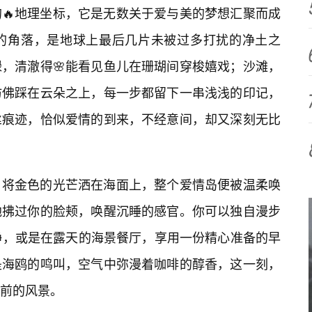
🔥地理坐标，它是无数关于爱与美的梦想汇聚而成
的角落，是地球上最后几片未被过多打扰的净土之
，清澈得🌸能看见鱼儿在珊瑚间穿梭嬉戏；沙滩，
仿佛踩在云朵之上，每一步都留下一串浅浅的印记，
丝痕迹，恰似爱情的到来，不经意间，却又深刻无比
，将金色的光芒洒在海面上，整个爱情岛便被温柔唤
地拂过你的脸颊，唤醒沉睡的感官。你可以独自漫步
静，或是在露天的海景餐厅，享用一份精心准备的早
是海鸥的鸣叫，空气中弥漫着咖啡的醇香，这一刻，
前的风景。