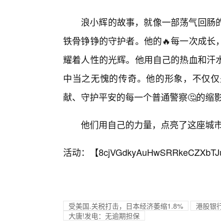
浪小辉的故事，就像一部荡气回肠
铁骨铮铮的守护者。他的🔥每一次成长
耀着人性的光辉。他用自己的热血和汗
中当之无愧的传奇。他的形象，不仅仅
献、守护平安的每一个普通警察🤔的缩
他们用自己的力量，点亮了这座城
活动：【
8cjVGdkyAuHwSRRkeCZXbTJ
受美国.关税打击，日本经济萎缩1.8%
港股银行
大唐!发电：无逾期担保