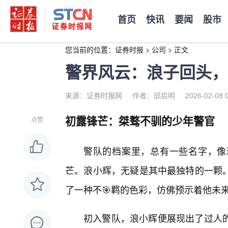
首页
快讯
要闻
股市
您当前的位置：
证券时报
>
公司
>
正文
警界风云：浪子回头，
来源：证券时报网
作者：邱启明
2026-02-08 
初露锋芒：桀骜不驯的少年警官
点赞
警队的档案里，总有一些名字，像
芒。浪小辉，无疑是其中最独特的一颗
了一种不🎯羁的色彩，仿佛预示着他未
初入警队，浪小辉便展现出了过人