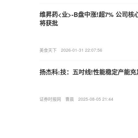
维昇药<业>-B盘中涨!超7% 公司
将获批
美食天下
2026-01-31 22:07:56
扬杰科:技：五吋线!性能稳定产能充
证券时报网
曹晨
2025-08-05 21:44