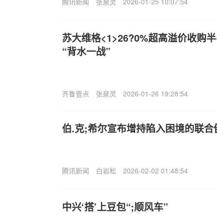
腾讯新闻
张泉灵
2026-01-25 10:07:54
苏大维格<1>26?0%超高溢价收
“背水一战”
齐鲁壹点
张泉灵
2026-01-26 19:28:54
伯.克;希尔宣布增持陷入困境的联
腾讯新闻
白岩松
2026-02-02 01:48:54
中兴‘搭’上豆包“;顺风车”