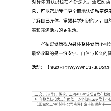
对身体的认识也在不断深入。通过阅读
息，可以帮助我们更全面地认识私密健
了解自己身体、掌握科学知识的人，自
实和充满活力的🔥生活。
将私密健康视为身体整体健康不可
最终收获的是一份安宁、自信与长久的
活动：【
hKszRFt4WyWwhC373uUSCF
上.交、清{华}、微软、上海AI Lab等联合发布
10;年期美债拍卖意外疲软，多个指标显示需求不
【,国金化工&新材料-公司点评】宝丰能源点评——新